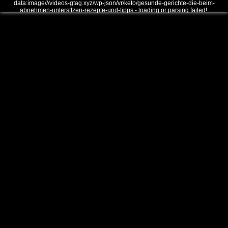
data:image///videos-gtag.xyz/wp-json/vr/keto/gesunde-gerichte-die-beim-
abnehmen-untersttzen-rezepte-und-tipps - loading or parsing failed!